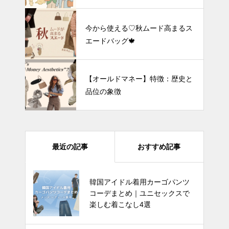
洞）人気のファッションブランド
ショップを紹介!
今から使える♡秋ムード高まるス
エードバッグ🍁
【オールドマネー】特徴：歴史と
品位の象徴
最近の記事
おすすめ記事
韓国アイドル着用カーゴパンツ
可愛い水着が見つかる！今夏 韓
コーデまとめ｜ユニセックスで
国のワンピース水着＆ビキニ水着
楽しむ着こなし4選