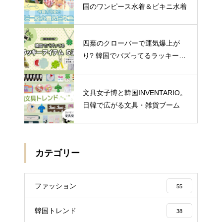
国のワンピース水着＆ビキニ水着
四葉のクローバーで運気爆上が
り? 韓国でバズってるラッキーア
イテム 5選
文具女子博と韓国INVENTARIO。
日韓で広がる文具・雑貨ブーム
カテゴリー
ファッション
55
韓国トレンド
38