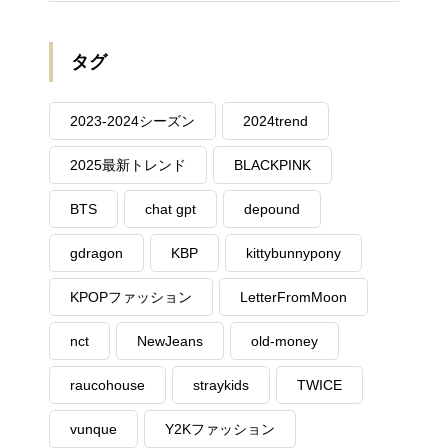
タグ
2023-2024シーズン
2024trend
2025最新トレンド
BLACKPINK
BTS
chat gpt
depound
gdragon
KBP
kittybunnypony
KPOPファッション
LetterFromMoon
nct
NewJeans
old-money
raucohouse
straykids
TWICE
vunque
Y2Kファッション