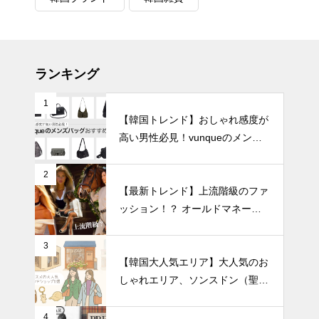
ランキング
1
【韓国トレンド】おしゃれ感度が
高い男性必見！vunqueのメンズ
バッグおすすめ8選
2
【最新トレンド】上流階級のファ
ッション！？ オールドマネール
ック徹底解説
3
【韓国大人気エリア】大人気のお
しゃれエリア、ソンスドン（聖水
洞）人気のファッションブランド
ショップを紹介!
4