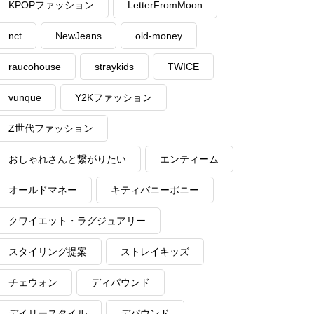
KPOPファッション
LetterFromMoon
nct
NewJeans
old-money
raucohouse
straykids
TWICE
vunque
Y2Kファッション
Z世代ファッション
おしゃれさんと繋がりたい
エンティーム
オールドマネー
キティバニーポニー
クワイエット・ラグジュアリー
スタイリング提案
ストレイキッズ
チェウォン
ディパウンド
デイリースタイル
デパウンド