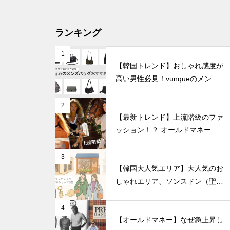
ランキング
1
【韓国トレンド】おしゃれ感度が
高い男性必見！vunqueのメンズ
バッグおすすめ8選
2
【最新トレンド】上流階級のファ
ッション！？ オールドマネール
ック徹底解説
3
【韓国大人気エリア】大人気のお
しゃれエリア、ソンスドン（聖水
洞）人気のファッションブランド
ショップを紹介!
4
【オールドマネー】なぜ急上昇し