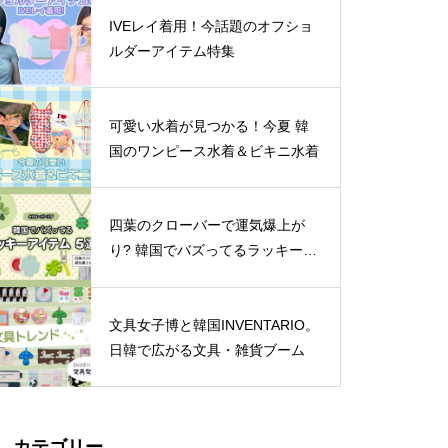
IVEレイ着用！今話題のオフショ
ルダーアイテム特集
可愛い水着が見つかる！今夏 韓
国のワンピース水着＆ビキニ水着
四葉のクローバーで運気爆上が
り? 韓国でバズってるラッキーア
イテム 5選
文具女子博と韓国INVENTARIO。
日韓で広がる文具・雑貨ブーム
カテゴリー