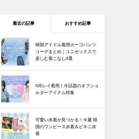
最近の記事
おすすめ記事
韓国アイドル着用カーゴパンツコ
韓国アイドル着用カーゴパンツ
ーデまとめ｜ユニセックスで楽し
コーデまとめ｜ユニセックスで
む着こなし4選
楽しむ着こなし4選
可愛い水着が見つかる！今夏 韓
IVEレイ着用！今話題のオフショ
国のワンピース水着＆ビキニ水着
ルダーアイテム特集
四葉のクローバーで運気爆上が
可愛い水着が見つかる！今夏 韓
り? 韓国でバズってるラッキーア
国のワンピース水着＆ビキニ水
イテム 5選
着