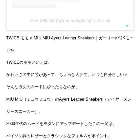
모모 (MOMO)(@momo)님의 공유 게시물
TWICE モモ × MIU MIU Ayers Leather Sneakers｜ガーリー×Y2Kモー
ド👟
TWICEのモモといえば、
かわいさの中に芯があって、ちょっと大胆で、いつも自分らしい✨
そんな彼女のムードにぴったりなのが、
MIU MIU（ミュウミュウ）のAyers Leather Sneakers（アイヤーズレ
ザースニーカー）。
2000年代のムードをモダンにアップデートしたこの一足は、
パイソン調のレザーとクラシックなフォルムがポイント。