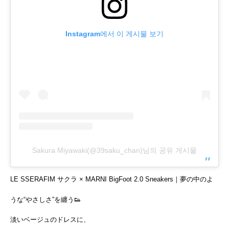
Instagram에서 이 게시물 보기
Sakura Miyawaki(@39saku_chan)님의 공유 게시물
LE SSERAFIM サクラ × MARNI BigFoot 2.0 Sneakers｜夢の中のよ
うな“やさしさ”を纏う👟
淡いベージュのドレスに、