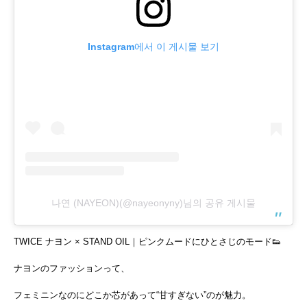
Instagram에서 이 게시물 보기
나연 (NAYEON)(@nayeonyny)님의 공유 게시물
TWICE ナヨン × STAND OIL｜ピンクムードにひとさじのモード👟
ナヨンのファッションって、
フェミニンなのにどこか芯があって“甘すぎない”のが魅力。