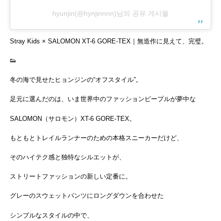
hyunjin(@hynjinnnn)님의 공유 게시물
Stray Kids × SALOMON XT-6 GORE-TEX｜無造作に見えて、完璧。
👟
冬の海で見せたヒョンジンの“オフスタイル”。
足元に選んだのは、いま世界中のファッションピープルが夢中な
SALOMON（サロモン）XT-6 GORE-TEX。
もともとトレイルランナーのための本格スニーカーだけど、
そのハイテク感と独特なシルエットが、
ストリートファッションの新しい定番に。
グレーのスウェットパンツにロングダウンを合わせた
シンプルなスタイルの中で、