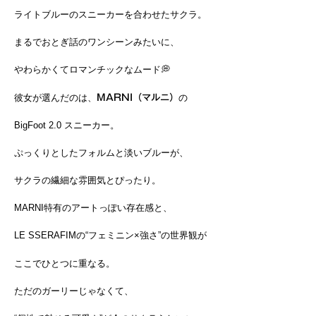
ライトブルーのスニーカーを合わせたサクラ。
まるでおとぎ話のワンシーンみたいに、
やわらかくてロマンチックなムード💭
彼女が選んだのは、
MARNI（マルニ）
の
BigFoot 2.0 スニーカー。
ぷっくりとしたフォルムと淡いブルーが、
サクラの繊細な雰囲気とぴったり。
MARNI特有のアートっぽい存在感と、
LE SSERAFIMの“フェミニン×強さ”の世界観が
ここでひとつに重なる。
ただのガーリーじゃなくて、