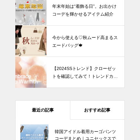
年末年始は“着飾る日”。お出かけ
コーデを輝かせるアイテム紹介
今から使える♡秋ムード高まるス
エードバッグ🍁
【2024SSトレンド】クローゼッ
トを確認してみて！トレンドカラ
ー「アプリコット」ってどんな
色？
最近の記事
おすすめ記事
韓国アイドル着用カーゴパンツ
可愛い水着が見つかる！今夏 韓
コーデまとめ｜ユニセックスで