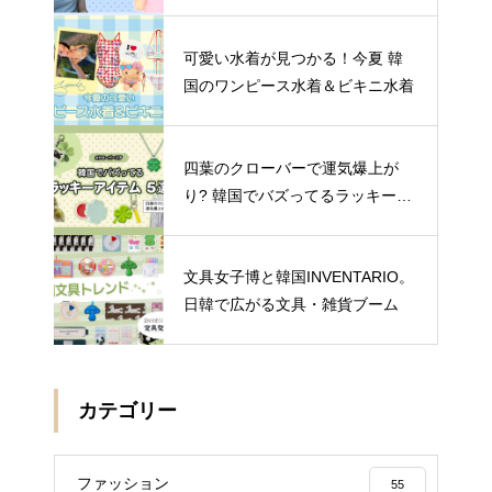
可愛い水着が見つかる！今夏 韓
国のワンピース水着＆ビキニ水着
四葉のクローバーで運気爆上が
り? 韓国でバズってるラッキーア
イテム 5選
文具女子博と韓国INVENTARIO。
日韓で広がる文具・雑貨ブーム
カテゴリー
ファッション
55