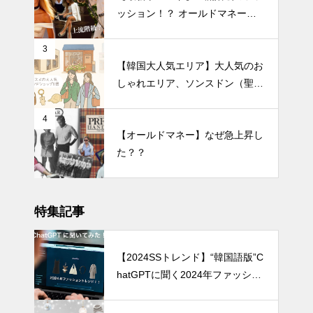
ッション！？ オールドマネール
ック徹底解説
3
【韓国大人気エリア】大人気のお
しゃれエリア、ソンスドン（聖水
洞）人気のファッションブランド
ショップを紹介!
4
【オールドマネー】なぜ急上昇し
た？？
特集記事
【2024SSトレンド】“韓国語版”C
hatGPTに聞く2024年ファッショ
ントレンド7選