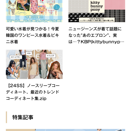
可愛い水着が見つかる！今夏
ニュージーンズが着て話題に
韓国のワンピース水着＆ビキ
なった“あのエプロン”、実
ニ水着
は…？KBP(kittybunnypo
ny)特集
【24SS】ノースリーブコー
ディネート、最近のトレンド
コーディネート集.zip
特集記事