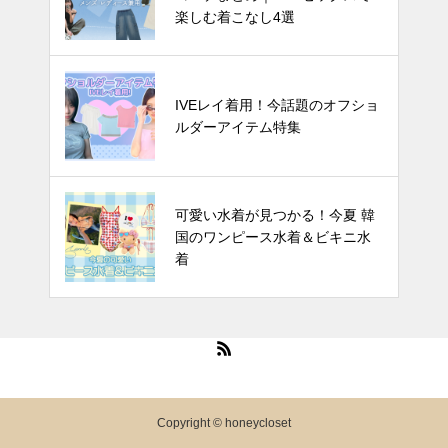
国のワンピース水着＆ビキニ水着
楽しむ着こなし4選
IVEレイ着用！今話題のオフショ
IVEレイ着用！今話題のオフショ
ルダーアイテム特集
ルダーアイテム特集
韓国芸能人は雨の日に何を着る？
可愛い水着が見つかる！今夏 韓
🌧️この夏真似したいレインブー
国のワンピース水着＆ビキニ水
ツコーデ
着
Copyright © honeycloset