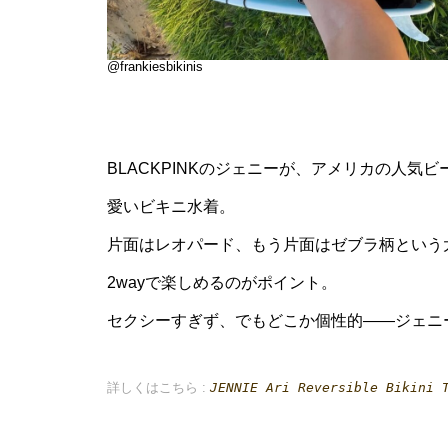
@frankiesbikinis
BLACKPINKのジェニーが、アメリカの人気ビーチ
愛いビキニ水着。
片面はレオパード、もう片面はゼブラ柄という
2wayで楽しめるのがポイント。
セクシーすぎず、でもどこか個性的——ジェニ
詳しくはこちら :
JENNIE Ari Reversible Bikini 