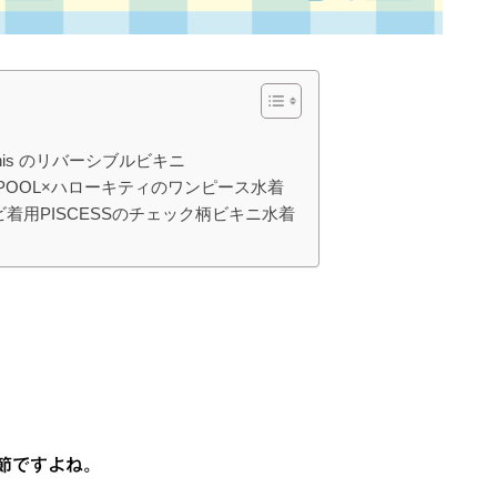
ikinis のリバーシブルビキニ
GHTPOOL×ハローキティのワンピース水着
着用PISCESSのチェック柄ビキニ水着
節ですよね。