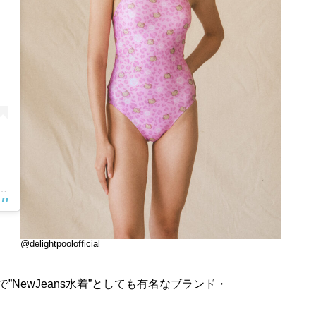
라잇풀(@delightpoolofficial)님의 공유 게시물
@delightpoolofficial
ことで”NewJeans水着”としても有名なブランド・