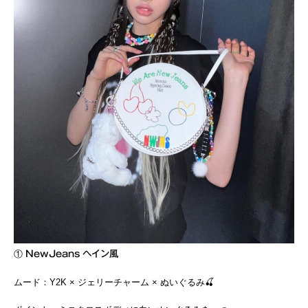
①
NewJeans ヘイン風
ムード：Y2K × ジェリーチャーム × ぬいぐるみ🍒