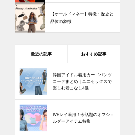
【オールドマネー】特徴：歴史と
品位の象徴
最近の記事
おすすめ記事
四葉のクローバーで運気爆上が
韓国アイドル着用カーゴパンツ
り? 韓国でバズってるラッキーア
コーデまとめ｜ユニセックスで
イテム 5選
楽しむ着こなし4選
韓国アイドル着用カーゴパンツコ
IVEレイ着用！今話題のオフショ
ーデまとめ｜ユニセックスで楽し
ルダーアイテム特集
む着こなし4選