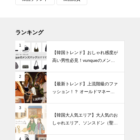
ランキング
1
【韓国トレンド】おしゃれ感度が
高い男性必見！vunqueのメンズ
バッグおすすめ8選
2
【最新トレンド】上流階級のファ
ッション！？ オールドマネール
ック徹底解説
3
【韓国大人気エリア】大人気のお
しゃれエリア、ソンスドン（聖水
洞）人気のファッションブランド
ショップを紹介!
4