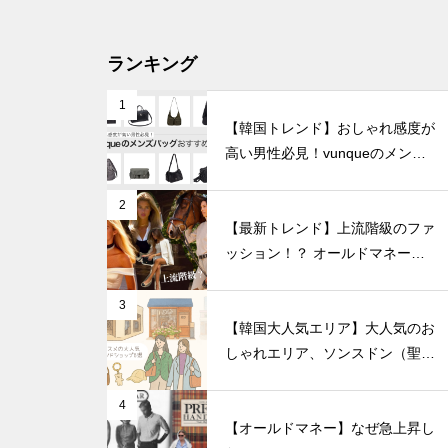
ランキング
1
【韓国トレンド】おしゃれ感度が
高い男性必見！vunqueのメンズ
バッグおすすめ8選
2
【最新トレンド】上流階級のファ
ッション！？ オールドマネール
ック徹底解説
3
【韓国大人気エリア】大人気のお
しゃれエリア、ソンスドン（聖水
洞）人気のファッションブランド
ショップを紹介!
4
【オールドマネー】なぜ急上昇し