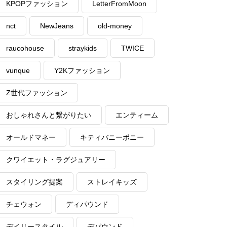
KPOPファッション
LetterFromMoon
nct
NewJeans
old-money
raucohouse
straykids
TWICE
vunque
Y2Kファッション
Z世代ファッション
おしゃれさんと繋がりたい
エンティーム
オールドマネー
キティバニーポニー
クワイエット・ラグジュアリー
スタイリング提案
ストレイキッズ
チェウォン
ディパウンド
デイリースタイル
デパウンド