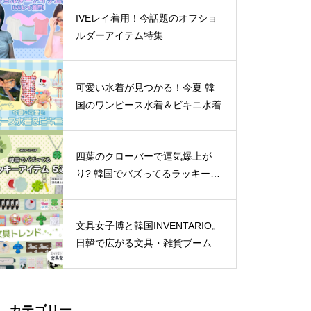
IVEレイ着用！今話題のオフショ
ルダーアイテム特集
可愛い水着が見つかる！今夏 韓
国のワンピース水着＆ビキニ水着
四葉のクローバーで運気爆上が
り? 韓国でバズってるラッキーア
イテム 5選
文具女子博と韓国INVENTARIO。
日韓で広がる文具・雑貨ブーム
カテゴリー