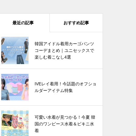
最近の記事
おすすめ記事
四葉のクローバーで運気爆上が
韓国アイドル着用カーゴパンツ
り? 韓国でバズってるラッキーア
コーデまとめ｜ユニセックスで
イテム 5選
楽しむ着こなし4選
IVEレイ着用！今話題のオフショ
IVEレイ着用！今話題のオフショ
ルダーアイテム特集
ルダーアイテム特集
韓国芸能人は雨の日に何を着る？
可愛い水着が見つかる！今夏 韓
🌧️この夏真似したいレインブー
国のワンピース水着＆ビキニ水
ツコーデ
着