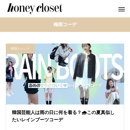
梅雨コーデ
韓国トレンド
韓国芸能人は雨の日に何を着る？🌧️この夏真似し
たいレインブーツコーデ