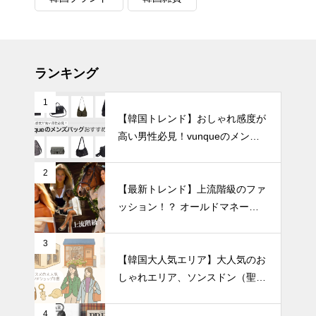
ランキング
1
【韓国トレンド】おしゃれ感度が
高い男性必見！vunqueのメンズ
バッグおすすめ8選
2
【最新トレンド】上流階級のファ
ッション！？ オールドマネール
ック徹底解説
3
【韓国大人気エリア】大人気のお
しゃれエリア、ソンスドン（聖水
洞）人気のファッションブランド
ショップを紹介!
4