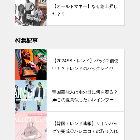
【オールドマネー】なぜ急上昇し
た？？
特集記事
【2024SSトレンド】バッグ2個使
い！？トレンドのバッグレイヤー
ド
韓国芸能人は雨の日に何を着る？
🌧️この夏真似したいレインブーツ
コーデ
【韓国トレンド速報】リボンバッ
グで完成♡バレエコアの取り入れ