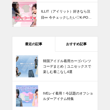
ILLIT（アイリット）好きなら注
目👀 今チェックしたい♡K-POP
アイドルのラブリーなフリルコー
デまとめ🎀
最近の記事
おすすめ記事
四葉のクローバーで運気爆上が
韓国アイドル着用カーゴパンツ
り? 韓国でバズってるラッキーア
コーデまとめ｜ユニセックスで
イテム 5選
楽しむ着こなし4選
韓国アイドル着用カーゴパンツコ
IVEレイ着用！今話題のオフショ
ーデまとめ｜ユニセックスで楽し
ルダーアイテム特集
む着こなし4選