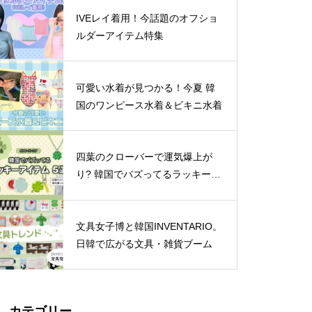
IVEレイ着用！今話題のオフショ
ルダーアイテム特集
可愛い水着が見つかる！今夏 韓
国のワンピース水着＆ビキニ水着
四葉のクローバーで運気爆上が
り? 韓国でバズってるラッキーア
イテム 5選
文具女子博と韓国INVENTARIO。
日韓で広がる文具・雑貨ブーム
カテゴリー