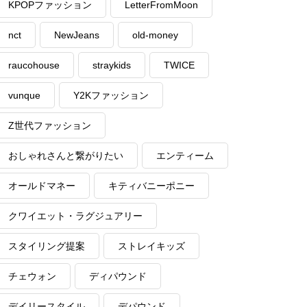
KPOPファッション
LetterFromMoon
nct
NewJeans
old-money
raucohouse
straykids
TWICE
vunque
Y2Kファッション
Z世代ファッション
おしゃれさんと繋がりたい
エンティーム
オールドマネー
キティバニーポニー
クワイエット・ラグジュアリー
スタイリング提案
ストレイキッズ
チェウォン
ディパウンド
デイリースタイル
デパウンド