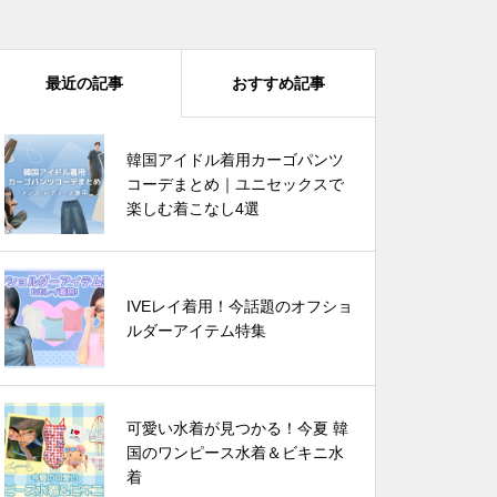
最近の記事
おすすめ記事
四葉のクローバーで運気爆上が
韓国アイドル着用カーゴパンツ
り? 韓国でバズってるラッキーア
コーデまとめ｜ユニセックスで
イテム 5選
楽しむ着こなし4選
韓国芸能人は雨の日に何を着る？
IVEレイ着用！今話題のオフショ
🌧️この夏真似したいレインブー
ルダーアイテム特集
ツコーデ
可愛い水着が見つかる！今夏 韓
IVEレイ着用！今話題のオフショ
国のワンピース水着＆ビキニ水
ルダーアイテム特集
着