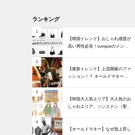
ランキング
1
【韓国トレンド】おしゃれ感度が
高い男性必見！vunqueのメンズ
バッグおすすめ8選
2
【最新トレンド】上流階級のファ
ッション！？ オールドマネール
ック徹底解説
3
【韓国大人気エリア】大人気のお
しゃれエリア、ソンスドン（聖水
洞）人気のファッションブランド
ショップを紹介!
4
【オールドマネー】なぜ急上昇し