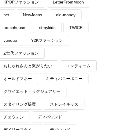
KPOPファッション
LetterFromMoon
nct
NewJeans
old-money
raucohouse
straykids
TWICE
vunque
Y2Kファッション
Z世代ファッション
おしゃれさんと繋がりたい
エンティーム
オールドマネー
キティバニーポニー
クワイエット・ラグジュアリー
スタイリング提案
ストレイキッズ
チェウォン
ディパウンド
デイリースタイル
デパウンド