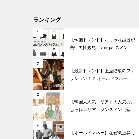
ランキング
1
【韓国トレンド】おしゃれ感度が
高い男性必見！vunqueのメンズ
バッグおすすめ8選
2
【最新トレンド】上流階級のファ
ッション！？ オールドマネール
ック徹底解説
3
【韓国大人気エリア】大人気のお
しゃれエリア、ソンスドン（聖水
洞）人気のファッションブランド
ショップを紹介!
4
【オールドマネー】なぜ急上昇し