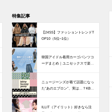
特集記事
【24SS】ファッショントレンドT
OP10（5位~1位）
韓国アイドル着用カーゴパンツコ
ーデまとめ｜ユニセックスで楽し
む着こなし4選
ニュージーンズが着て話題になっ
た“あのエプロン”、実は…？KBP
(kittybunnypony)特集
ILLIT（アイリット）好きなら注