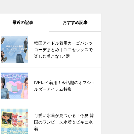
最近の記事
おすすめ記事
韓国アイドル着用カーゴパンツコ
韓国アイドル着用カーゴパンツ
ーデまとめ｜ユニセックスで楽し
コーデまとめ｜ユニセックスで
む着こなし4選
楽しむ着こなし4選
IVEレイ着用！今話題のオフショ
IVEレイ着用！今話題のオフショ
ルダーアイテム特集
ルダーアイテム特集
韓国芸能人は雨の日に何を着る？
可愛い水着が見つかる！今夏 韓
🌧️この夏真似したいレインブー
国のワンピース水着＆ビキニ水
ツコーデ
着