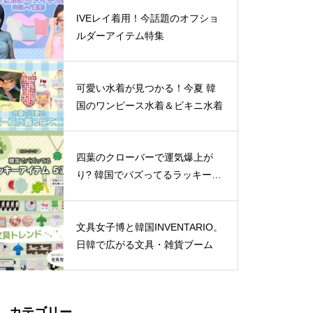
IVEレイ着用！今話題のオフショ
ルダーアイテム特集
可愛い水着が見つかる！今夏 韓
国のワンピース水着＆ビキニ水着
四葉のクローバーで運気爆上が
り? 韓国でバズってるラッキーア
イテム 5選
文具女子博と韓国INVENTARIO。
日韓で広がる文具・雑貨ブーム
カテゴリー