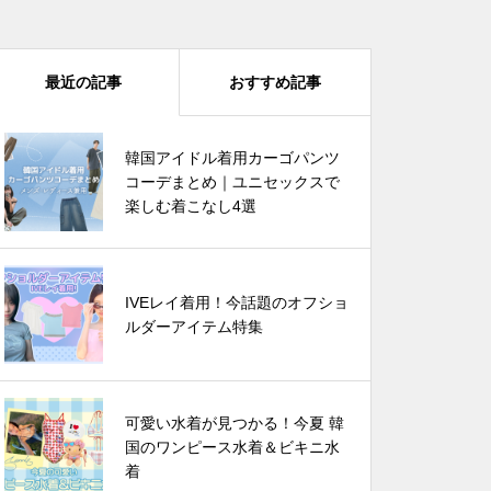
最近の記事
おすすめ記事
韓国芸能人は雨の日に何を着る？
韓国アイドル着用カーゴパンツ
🌧️この夏真似したいレインブー
コーデまとめ｜ユニセックスで
ツコーデ
楽しむ着こなし4選
韓国アイドル着用カーゴパンツコ
IVEレイ着用！今話題のオフショ
ーデまとめ｜ユニセックスで楽し
ルダーアイテム特集
む着こなし4選
可愛い水着が見つかる！今夏 韓
可愛い水着が見つかる！今夏 韓
国のワンピース水着＆ビキニ水
国のワンピース水着＆ビキニ水着
着