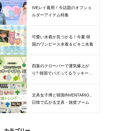
IVEレイ着用！今話題のオフショ
ルダーアイテム特集
可愛い水着が見つかる！今夏 韓
国のワンピース水着＆ビキニ水着
四葉のクローバーで運気爆上が
り? 韓国でバズってるラッキーア
イテム 5選
文具女子博と韓国INVENTARIO。
日韓で広がる文具・雑貨ブーム
カテゴリー