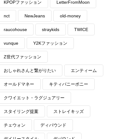
KPOPファッション
LetterFromMoon
nct
NewJeans
old-money
raucohouse
straykids
TWICE
vunque
Y2Kファッション
Z世代ファッション
おしゃれさんと繋がりたい
エンティーム
オールドマネー
キティバニーポニー
クワイエット・ラグジュアリー
スタイリング提案
ストレイキッズ
チェウォン
ディパウンド
デイリースタイル
デパウンド