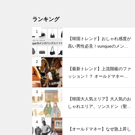
ランキング
1
【韓国トレンド】おしゃれ感度が
高い男性必見！vunqueのメンズ
バッグおすすめ8選
2
【最新トレンド】上流階級のファ
ッション！？ オールドマネール
ック徹底解説
3
【韓国大人気エリア】大人気のお
しゃれエリア、ソンスドン（聖水
洞）人気のファッションブランド
ショップを紹介!
4
【オールドマネー】なぜ急上昇し