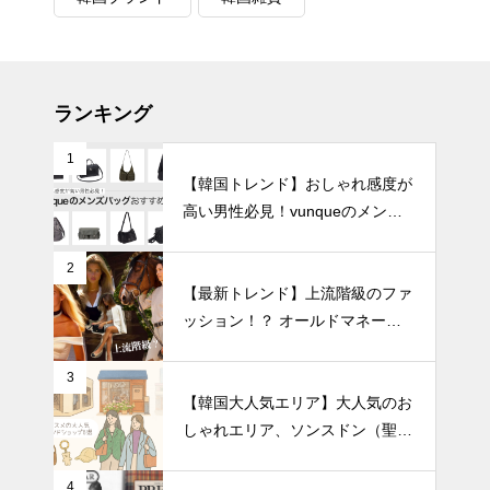
ランキング
1
【韓国トレンド】おしゃれ感度が
高い男性必見！vunqueのメンズ
バッグおすすめ8選
2
【最新トレンド】上流階級のファ
ッション！？ オールドマネール
ック徹底解説
3
【韓国大人気エリア】大人気のお
しゃれエリア、ソンスドン（聖水
洞）人気のファッションブランド
ショップを紹介!
4