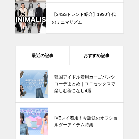
【24SSトレンド紹介】1990年代
のミニマリズム
最近の記事
おすすめ記事
四葉のクローバーで運気爆上が
韓国アイドル着用カーゴパンツ
り? 韓国でバズってるラッキーア
コーデまとめ｜ユニセックスで
イテム 5選
楽しむ着こなし4選
可愛い水着が見つかる！今夏 韓
IVEレイ着用！今話題のオフショ
国のワンピース水着＆ビキニ水着
ルダーアイテム特集