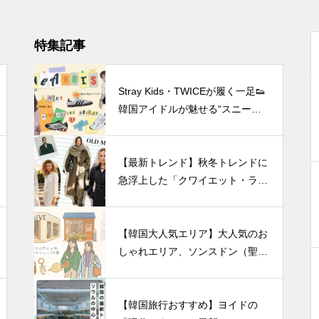
特集記事
Stray Kids・TWICEが履く一足👟
韓国アイドルが魅せる“スニーカ
ーファッション”の進化
【最新トレンド】秋冬トレンドに
急浮上した「クワイエット・ラグ
ジュアリー」とは？1000文字紹
介！
【韓国大人気エリア】大人気のお
しゃれエリア、ソンスドン（聖水
洞）人気のファッションブランド
ショップを紹介!
【韓国旅行おすすめ】ヨイドの