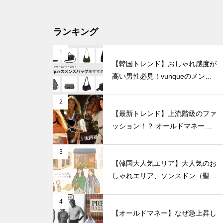
ランキング
1
【韓国トレンド】おしゃれ感度が
高い男性必見！vunqueのメンズ
バッグおすすめ8選
2
【最新トレンド】上流階級のファ
ッション！？ オールドマネール
ック徹底解説
3
【韓国大人気エリア】大人気のお
しゃれエリア、ソンスドン（聖水
洞）人気のファッションブランド
ショップを紹介!
4
【オールドマネー】なぜ急上昇し