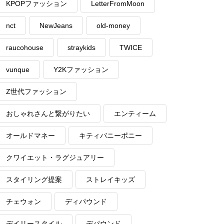
KPOPファッション
LetterFromMoon
nct
NewJeans
old-money
raucohouse
straykids
TWICE
vunque
Y2Kファッション
Z世代ファッション
おしゃれさんと繋がりたい
エンティーム
オールドマネー
キティバニーポニー
クワイエット・ラグジュアリー
スタイリング提案
ストレイキッズ
チェウォン
ディパウンド
デイリースタイル
デパウンド