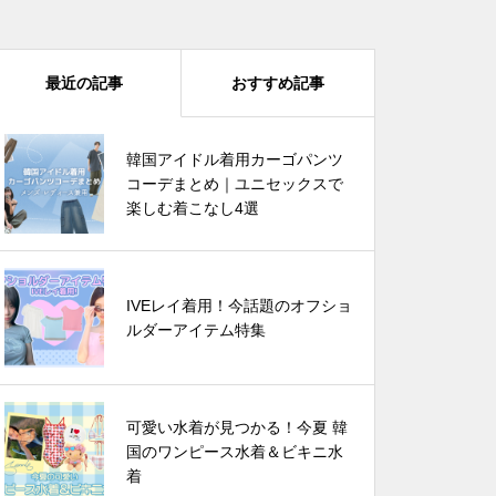
最近の記事
おすすめ記事
韓国芸能人は雨の日に何を着る？
韓国アイドル着用カーゴパンツ
🌧️この夏真似したいレインブー
コーデまとめ｜ユニセックスで
ツコーデ
楽しむ着こなし4選
IVEレイ着用！今話題のオフショ
IVEレイ着用！今話題のオフショ
ルダーアイテム特集
ルダーアイテム特集
四葉のクローバーで運気爆上が
可愛い水着が見つかる！今夏 韓
り? 韓国でバズってるラッキーア
国のワンピース水着＆ビキニ水
イテム 5選
着