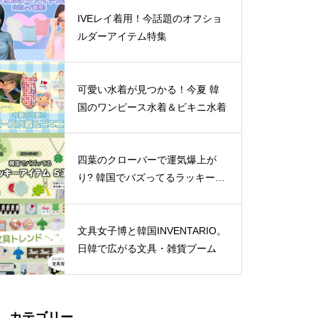
IVEレイ着用！今話題のオフショ
ルダーアイテム特集
可愛い水着が見つかる！今夏 韓
国のワンピース水着＆ビキニ水着
四葉のクローバーで運気爆上が
り? 韓国でバズってるラッキーア
イテム 5選
文具女子博と韓国INVENTARIO。
日韓で広がる文具・雑貨ブーム
カテゴリー