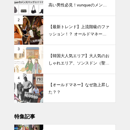
高い男性必見！vunqueのメンズ
バッグおすすめ8選
2
【最新トレンド】上流階級のファ
ッション！？ オールドマネール
ック徹底解説
3
【韓国大人気エリア】大人気のお
しゃれエリア、ソンスドン（聖水
洞）人気のファッションブランド
ショップを紹介!
4
【オールドマネー】なぜ急上昇し
た？？
特集記事