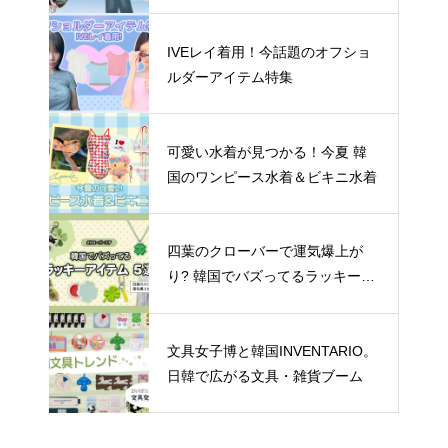
む着こなし4選
IVEレイ着用！今話題のオフショ
ルダーアイテム特集
可愛い水着が見つかる！今夏 韓
国のワンピース水着＆ビキニ水着
四葉のクローバーで運気爆上が
り? 韓国でバズってるラッキーア
イテム 5選
文具女子博と韓国INVENTARIO。
日韓で広がる文具・雑貨ブーム