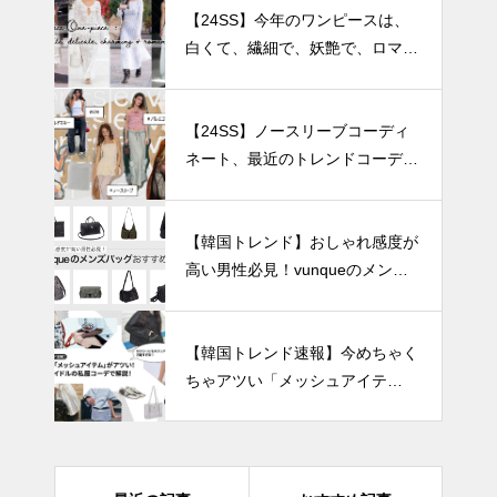
【24SS】今年のワンピースは、
白くて、繊細で、妖艶で、ロマン
ティック
【24SS】ノースリーブコーディ
ネート、最近のトレンドコーディ
ネート集.zip
【韓国トレンド】おしゃれ感度が
高い男性必見！vunqueのメンズ
バッグおすすめ8選
【韓国トレンド速報】今めちゃく
ちゃアツい「メッシュアイテ
ム」！韓国アイドルのコーデ術も
解説！