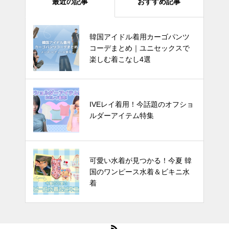
最近の記事
おすすめ記事
韓国アイドル着用カーゴパンツ
IVEレイ着用！今話題のオフショ
コーデまとめ｜ユニセックスで
ルダーアイテム特集
楽しむ着こなし4選
四葉のクローバーで運気爆上が
IVEレイ着用！今話題のオフショ
り? 韓国でバズってるラッキーア
ルダーアイテム特集
イテム 5選
韓国芸能人は雨の日に何を着る？
可愛い水着が見つかる！今夏 韓
🌧️この夏真似したいレインブー
国のワンピース水着＆ビキニ水
ツコーデ
着